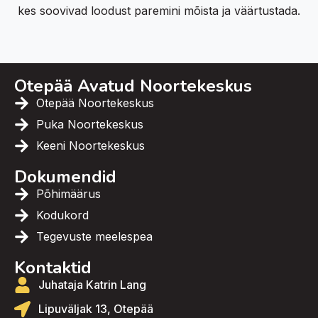
kes soovivad loodust paremini mõista ja väärtustada.
Otepää Avatud Noortekeskus
Otepää Noortekeskus
Puka Noortekeskus
Keeni Noortekeskus
Dokumendid
Põhimäärus
Kodukord
Tegevuste meelespea
Kontaktid
Juhataja Katrin Lang
Lipuväljak 13, Otepää