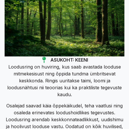
ASUKOHT:
KEENI
Loodusring on huviring, kus saab avastada looduse
mitmekesisust ning õppida tundma ümbritsevat
keskkonda. Ringis uuritakse taimi, loomi ja
loodusnähtusi nii teoorias kui ka praktiliste tegevuste
kaudu.
Osalejad saavad käia õppekäikudel, teha vaatlusi ning
osaleda erinevates loodushoidlikes tegevustes.
Loodusring arendab keskkonnateadlikkust, uudishimu
ja hoolivust looduse vastu. Oodatud on kõik huvilised,